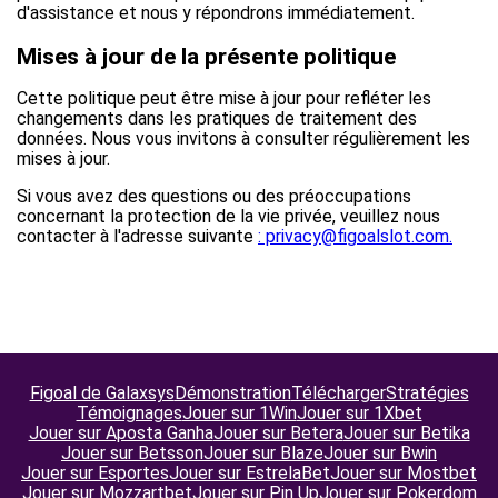
d'assistance et nous y répondrons immédiatement.
Mises à jour de la présente politique
Cette politique peut être mise à jour pour refléter les
changements dans les pratiques de traitement des
données. Nous vous invitons à consulter régulièrement les
mises à jour.
Si vous avez des questions ou des préoccupations
concernant la protection de la vie privée, veuillez nous
contacter à l'adresse suivante
: privacy@figoalslot.com.
Figoal de Galaxsys
Démonstration
Télécharger
Stratégies
Témoignages
Jouer sur 1Win
Jouer sur 1Xbet
Jouer sur Aposta Ganha
Jouer sur Betera
Jouer sur Betika
Jouer sur Betsson
Jouer sur Blaze
Jouer sur Bwin
Jouer sur Esportes
Jouer sur EstrelaBet
Jouer sur Mostbet
Jouer sur Mozzartbet
Jouer sur Pin Up
Jouer sur Pokerdom