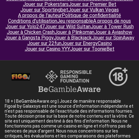
Jouer sur Pokerstars
Jouer sur Premier Bet
Jouer sur Sportingbet
Jouer sur Vulkan Vegas
A propos de l'auteur
Politique de confidentialité
Conditions d'utilisation
Jeu responsable
A propos de nous
Jouer sur Yolo247
Jouer sur Wild Sultan
Jouer à Tower Rush
Jouer à Chicken Crash
Jouer à Plinkoman
Jouer à Aviashow
Jouer à Gangsta Piggy
Jouer à Blackjack
Jouer sur SpinAway
Jouer sur 22fun
Jouer sur EnergyCasino
Jouer sur Casino YYY
Jouer sur ToonieBet
18 + | BeGambleAware.org | Jouez de manière responsable
Figoal by Galaxsys est une source d'information indépendante et
n'est pas responsable de l'exactitude des informations fournies.
Toute décision prise sur la base de notre contenu est la vôtre. Ce
site est uniquement destiné à des fins d'information. Nous ne
fonctionnons pas comme un casino en ligne et n'offrons pas de
services de jeux d'argent. Nous nous concentrons sur les
critiques, les évaluations et les comparaisons des plateformes