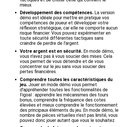
mieux.
Développement des compétences.
La version
démo est idéale pour mettre en pratique vos
compétences de joueur et développer votre
réflexion stratégique, car elle ne comporte aucun
risque financier. Vous pouvez expérimenter en
toute sécurité différentes tactiques sans
craindre de perdre de l'argent.
Votre argent est en sécurité.
En mode démo,
vous n'avez pas à vous soucier des mises. Cela
vous permet de vous détendre et de vous
concentrer sur le jeu sans vous soucier des
pertes financières.
Comprendre toutes les caractéristiques du
jeu.
Jouer en mode démo vous permet
d'appréhender toutes les fonctionnalités de
Figoal : apprendre les mécanismes des tours
bonus, comprendre la fréquence des cotes
élevées et mieux comprendre le fonctionnement
des principaux éléments du jeu. En mode démo, le
nombre de pièces virtuelles n'est pas limité, vous
pouvez donc jouer autant que vous le souhaitez.