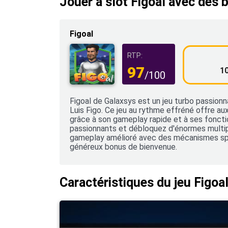
Jouer à slot Figoal avec des 
Figoal
RTP:
97
10
/100
Figoal de Galaxsys est un jeu turbo passion
Luis Figo. Ce jeu au rythme effréné offre aux
grâce à son gameplay rapide et à ses fonct
passionnants et débloquez d'énormes multipl
gameplay amélioré avec des mécanismes spéc
généreux bonus de bienvenue.
Caractéristiques du jeu Figoa