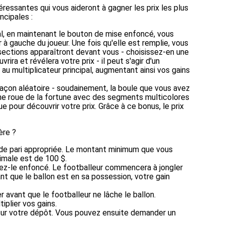
éressantes qui vous aideront à gagner les prix les plus
ncipales :
al, en maintenant le bouton de mise enfoncé, vous
 à gauche du joueur. Une fois qu'elle est remplie, vous
sections apparaîtront devant vous - choisissez-en une
vrira et révélera votre prix - il peut s'agir d'un
 au multiplicateur principal, augmentant ainsi vos gains
çon aléatoire - soudainement, la boule que vous avez
ne roue de la fortune avec des segments multicolores
ue pour découvrir votre prix. Grâce à ce bonus, le prix
ère ?
le de pari appropriée. Le montant minimum que vous
imale est de 100 $.
ez-le enfoncé. Le footballeur commencera à jongler
nt que le ballon est en sa possession, votre gain
 avant que le footballeur ne lâche le ballon.
tiplier vos gains.
ur votre dépôt. Vous pouvez ensuite demander un