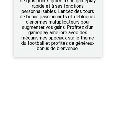
de gros points grâce à son gameplay
rapide et à ses fonctions
personnalisables. Lancez des tours
de bonus passionnants et débloquez
d'énormes multiplicateurs pour
augmenter vos gains. Profitez d'un
gameplay amélioré avec des
mécanismes spéciaux sur le thème
du football et profitez de généreux
bonus de bienvenue.