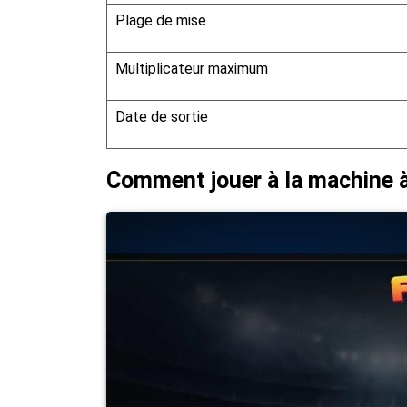
Plage de mise
Multiplicateur maximum
Date de sortie
Comment jouer à la machine à