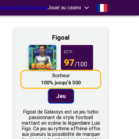
nstration
Télécharger
Jouer au casino
Figoal
RTP:
97
/100
Bonheur
100% jusqu'à 500
Jeu
Figoal de Galaxsys est un jeu turbo
passionnant de style football
mettant en scène le légendaire Luis
Figo. Ce jeu au rythme effréné offre
aux joueurs la possibilité de marquer