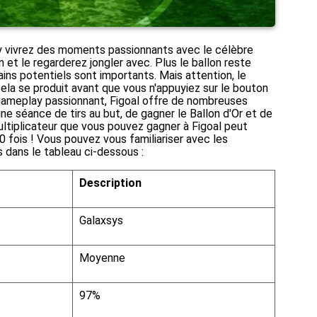
s y vivrez des moments passionnants avec le célèbre
n et le regarderez jongler avec. Plus le ballon reste
ins potentiels sont importants. Mais attention, le
cela se produit avant que vous n'appuyiez sur le bouton
 gameplay passionnant, Figoal offre de nombreuses
une séance de tirs au but, de gagner le Ballon d'Or et de
ultiplicateur que vous pouvez gagner à Figoal peut
fois ! Vous pouvez vous familiariser avec les
s dans le tableau ci-dessous :
Description
Galaxsys
Moyenne
97%