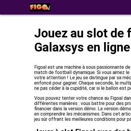
Jouez au slot de f
Galaxsys en ligne
Figoal est une machine à sous passionnante de 
match de football dynamique. Si vous aimez le 
votre attention ! Le jeu se distingue par sa mé
enfoncé pour gagner. Chaque seconde, le multip
ne pas céder à la cupidité, car si le ballon est 
Vous pouvez tenter votre chance au Figoal dan
différentes manières : vous battre pour des prix 
financier dans la version démo. La version démo
en comprendre les mécanismes. Dans cet articl
jeu sûr offrant les meilleures conditions pour par