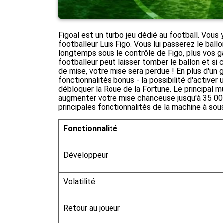
Figoal est un turbo jeu dédié au football. Vou
footballeur Luis Figo. Vous lui passerez le ballo
longtemps sous le contrôle de Figo, plus vos ga
footballeur peut laisser tomber le ballon et si 
de mise, votre mise sera perdue ! En plus d'un
fonctionnalités bonus - la possibilité d'activer 
débloquer la Roue de la Fortune. Le principal m
augmenter votre mise chanceuse jusqu'à 35 000 
principales fonctionnalités de la machine à sou
Fonctionnalité
Développeur
Volatilité
Retour au joueur