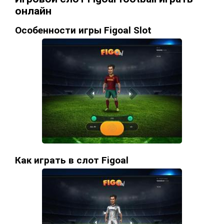
онлайн
Особенности игры Figoal Slot
Как играть в слот Figoal