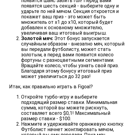
появится шанс забить гол! Перед вами
появятся шесть секций - выберите одну и
ударьте по ней мячом. Секция откроется и
покажет ваш приз - это может быть
множитель от x1 до x10, который будет
добавлен к основному множителю,
увеличивая ваш итоговый выигрыш.
Золотой мяч:
Этот бонус запускается
случайным образом - внезапно мяч, который
вы передали футболисту, может стать
золотым, а перед вами появится колесо
фортуны с разноцветными сегментами.
Вращайте колесо, чтобы узнать свой приз.
Благодаря этому бонусу итоговый приз
может увеличиться до 32 раз!
Итак, как правильно играть в Figoal?
Откройте турбо-игру и выберите
подходящий размер ставки. Минимальная
сумма, которой вы можете рискнуть,
составляет всего $0,1! Максимальный
размер ставки - $100.
Нажмите и удерживайте оранжевую кнопку.
Футболист начнет жонглировать мячом,
который вы ему передали. Пока мяч