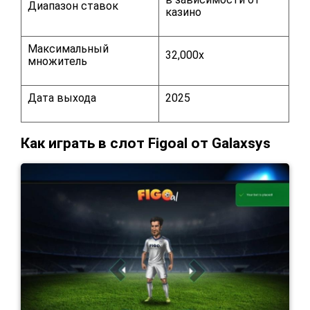
Диапазон ставок
казино
Максимальный
32,000x
множитель
Дата выхода
2025
Как играть в слот Figoal от Galaxsys