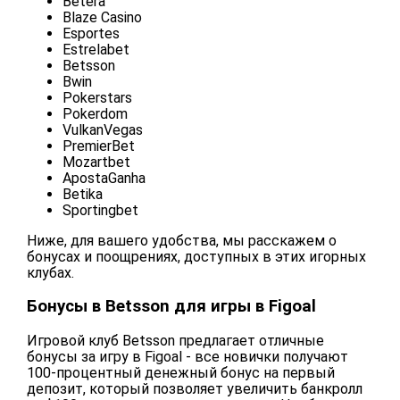
Betera
Blaze Casino
Esportes
Estrelabet
Betsson
Bwin
Pokerstars
Pokerdom
VulkanVegas
PremierBet
Mozartbet
ApostaGanha
Betika
Sportingbet
Ниже, для вашего удобства, мы расскажем о
бонусах и поощрениях, доступных в этих игорных
клубах.
Бонусы в Betsson для игры в Figoal
Игровой клуб Betsson предлагает отличные
бонусы за игру в Figoal - все новички получают
100-процентный денежный бонус на первый
депозит, который позволяет увеличить банкролл