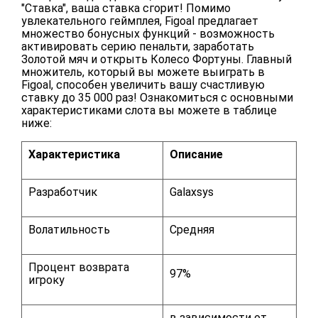
"Ставка", ваша ставка сгорит! Помимо
увлекательного геймплея, Figoal предлагает
множество бонусных функций - возможность
активировать серию пенальти, заработать
Золотой мяч и открыть Колесо Фортуны. Главный
множитель, который вы можете выиграть в
Figoal, способен увеличить вашу счастливую
ставку до 35 000 раз! Ознакомиться с основными
характеристиками слота вы можете в таблице
ниже:
Характеристика
Описание
Разработчик
Galaxsys
Волатильность
Средняя
Процент возврата
97%
игроку
в зависимости от