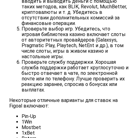
вводить и выводить деньги с помощью
таких методов, как BLIK, Revolut, MuchBetter,
криптовалюты и т. д. Убедитесь в
отсутствии дополнительных комиссий за
финансовые операции.
Проверьте выбор игр. Убедитесь, что
игровая библиотека казино включает слоты
от авторитетных провайдеров (Galaxsys,
Pragmatic Play, Playtech, NetEnt и др.), в том
числе слоты, игры в живом казино и
настольные игры.
Проверьте службу поддержки. Хорошая
служба поддержки работает круглосуточно и
быстро отвечает в чате, по электронной
почте или по телефону. Лучше проверить их
реакцию заранее, спросив о бонусах или
выплатах.
Некоторые отличные варианты для ставок на
Figoal включают:
Pin-Up
1Win
Mostbet
1xBet