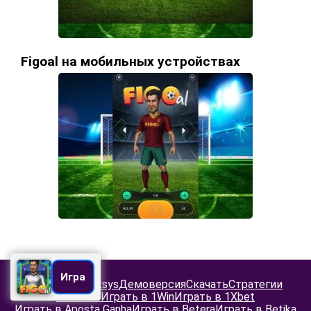
Figoal на мобильных устройствах
Игра
Figoal от Galaxsys
Демоверсия
Скачать
Стратегии
Отзывы
Играть в 1Win
Играть в 1Xbet
Играть в Aposta Ganha
Играть в Betera
Играть в Betika