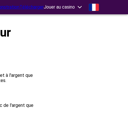
nstration
Télécharger
Jouer au casino
ur
t à l'argent que
tes.
ec de l'argent que