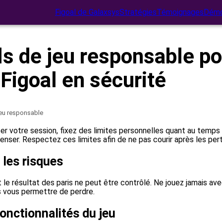
Figoal de Galaxsys
Stratégies
Témoignages
Démo
ls de jeu responsable po
 Figoal en sécurité
eu responsable
 votre session, fixez des limites personnelles quant au temps e
nser. Respectez ces limites afin de ne pas courir après les per
 les risques
et le résultat des paris ne peut être contrôlé. Ne jouez jamais av
 vous permettre de perdre.
 fonctionnalités du jeu