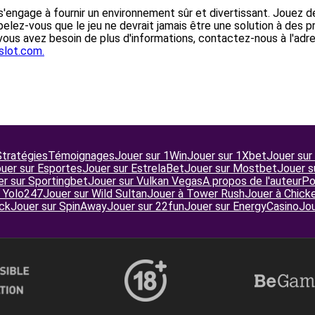
s'engage à fournir un environnement sûr et divertissant. Jouez 
elez-vous que le jeu ne devrait jamais être une solution à des p
vous avez besoin de plus d'informations, contactez-nous à l'adr
slot.com.
tratégies
Témoignages
Jouer sur 1Win
Jouer sur 1Xbet
Jouer sur
uer sur Esportes
Jouer sur EstrelaBet
Jouer sur Mostbet
Jouer s
er sur Sportingbet
Jouer sur Vulkan Vegas
A propos de l'auteur
Po
r Yolo247
Jouer sur Wild Sultan
Jouer à Tower Rush
Jouer à Chick
ack
Jouer sur SpinAway
Jouer sur 22fun
Jouer sur EnergyCasino
Jou