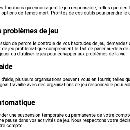
 fonctions qui encouragent le jeu responsable, telles que des 
 options de temps mort. Profitez de ces outils pour prendre le 
es problèmes de jeu
ession de perdre le contrôle de vos habitudes de jeu, demandez d
de jeu problématique comprennent le fait de parier au-delà de
jouer ou d'utiliser le jeu pour échapper aux problèmes de la vie.
'aide
 d'aide, plusieurs organisations peuvent vous en fournir, telles 
al travaille avec des organisations de jeu responsable pour aid
utomatique
der une suspension temporaire ou permanente de votre compte
une pause dans vos activités de jeu. Nous respectons votre déci
otre compte.