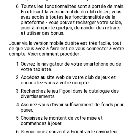
Toutes les fonctionnalités sont à portée de main.
En utilisant la version mobile du club de jeu, vous
avez accès à toutes les fonctionnalités de la
plateforme - vous pouvez recharger votre solde,
jouer à n'importe quel jeu, demander des retraits
et utiliser des bonus.
Jouer via la version mobile du site est très facile, tout
ce que vous avez à faire est de vous connecter à votre
compte. Voici comment procéder :
Ouvrez le navigateur de votre smartphone ou de
votre tablette.
Accédez au site web de votre club de jeux et
connectez-vous à votre compte.
Recherchez le jeu Figoal dans le catalogue des
divertissements.
Assurez-vous d'avoir suffisamment de fonds pour
parier.
Choisissez le montant de votre mise et
commencez à jouer.
Si vous jouez souvent à Figoal via le navigateur