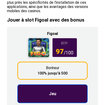
plus près les spécificités de l'installation de ces
applications, ainsi que les avantages des versions
mobiles des casinos.
Jouer à slot Figoal avec des bonus
Figoal
RTP:
97
/100
Bonheur
100% jusqu'à 500
Jeu