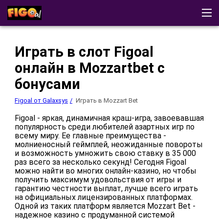
Figoal от Galaxsys
Стратегии
Отзывы
Демоверсия
Играть в слот Figoal
Скачать
Играть в казино
онлайн в Mozzartbet с
бонусами
Figoal от Galaxsys
Играть в Mozzart Bet
Figoal - яркая, динамичная краш-игра, завоевавшая
популярность среди любителей азартных игр по
всему миру. Ее главные преимущества -
молниеносный геймплей, неожиданные повороты
и возможность умножить свою ставку в 35 000
раз всего за несколько секунд! Сегодня Figoal
можно найти во многих онлайн-казино, но чтобы
получить максимум удовольствия от игры и
гарантию честности выплат, лучше всего играть
на официальных лицензированных платформах.
Одной из таких платформ является Mozzart Bet -
надежное казино с продуманной системой