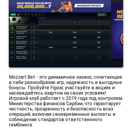
Mozzart Bet - это динамичное казино, сочетающее
в себе разнообразие игр, надежность и выгодные
бонусы. Пробуйте Figoal, участвуйте в акциях и
наслаждайтесь азартом на своих условиях!
Игровой клуб работает с 2019 года под контролем
Министерства финансов Сербии, что гарантирует
честность, прозрачность и безопасность всех
операций, включая своевременные выплаты и
соблюдение стандартов ответственного
гемблинга.