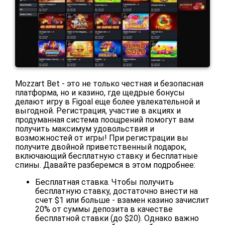
Mozzart Bet - это не только честная и безопасная
платформа, но и казино, где щедрые бонусы
делают игру в Figoal еще более увлекательной и
выгодной. Регистрация, участие в акциях и
продуманная система поощрений помогут вам
получить максимум удовольствия и
возможностей от игры! При регистрации вы
получите двойной приветственный подарок,
включающий бесплатную ставку и бесплатные
спины. Давайте разберемся в этом подробнее:
Бесплатная ставка. Чтобы получить
бесплатную ставку, достаточно внести на
счет $1 или больше - взамен казино зачислит
20% от суммы депозита в качестве
бесплатной ставки (до $20). Однако важно