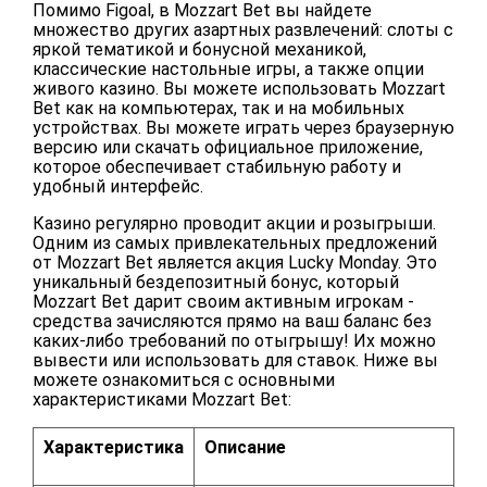
Помимо Figoal, в Mozzart Bet вы найдете
множество других азартных развлечений: слоты с
яркой тематикой и бонусной механикой,
классические настольные игры, а также опции
живого казино. Вы можете использовать Mozzart
Bet как на компьютерах, так и на мобильных
устройствах. Вы можете играть через браузерную
версию или скачать официальное приложение,
которое обеспечивает стабильную работу и
удобный интерфейс.
Казино регулярно проводит акции и розыгрыши.
Одним из самых привлекательных предложений
от Mozzart Bet является акция Lucky Monday. Это
уникальный бездепозитный бонус, который
Mozzart Bet дарит своим активным игрокам -
средства зачисляются прямо на ваш баланс без
каких-либо требований по отыгрышу! Их можно
вывести или использовать для ставок. Ниже вы
можете ознакомиться с основными
характеристиками Mozzart Bet:
Характеристика
Описание