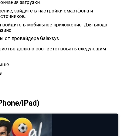
ончания загрузки.
жение, зайдите в настройки смартфона и
источников.
и войдите в мобильное приложение. Для входа
азино.
ы от провайдера Galaxsys.
тройство должно соответствовать следующим
выше
е
iPhone/iPad)