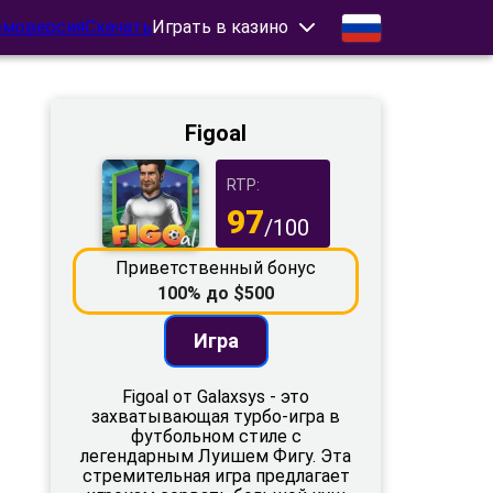
моверсия
Скачать
Играть в казино
Figoal
RTP:
97
/100
Приветственный бонус
100% до $500
Игра
Figoal от Galaxsys - это
захватывающая турбо-игра в
футбольном стиле с
легендарным Луишем Фигу. Эта
стремительная игра предлагает