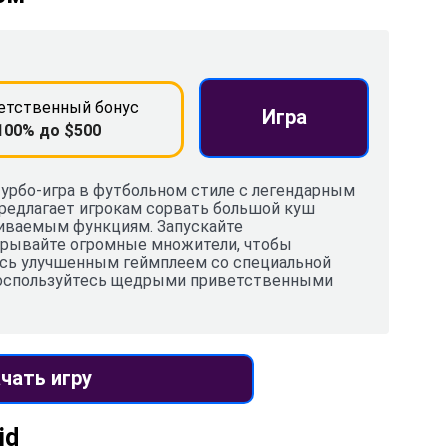
етственный бонус
Игра
100% до $500
 турбо-игра в футбольном стиле с легендарным
предлагает игрокам сорвать большой куш
аиваемым функциям. Запускайте
рывайте огромные множители, чтобы
есь улучшенным геймплеем со специальной
воспользуйтесь щедрыми приветственными
чать игру
id