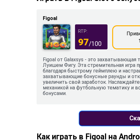
Figoal
RTP:
Прив
97
/100
Figoal от Galaxsys - это захватывающая
Луишем Фигу. Эта стремительная игра 
благодаря быстрому геймплею и настр
захватывающие бонусные раунды и отк
увеличить свой заработок. Наслаждайт
механикой на футбольную тематику и 
бонусами.
Ска
Как играть в Figoal на Andro