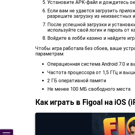
Установите APK-файл и дождитесь ок
Если вам не удается загрузить прило
разрешите загрузку из неизвестных 
После успешной загрузки и установк
используйте свой логин и пароль от к
Войдите в лобби казино и найдите игр
Чтобы игра работала без сбоев, ваше ус
параметрам:
Операционная система Android 7.0 и 
Частота процессора от 1,5 ГГц и выш
2 ГБ оперативной памяти
Не менее 100 МБ свободного места
Как играть в Figoal на iOS (